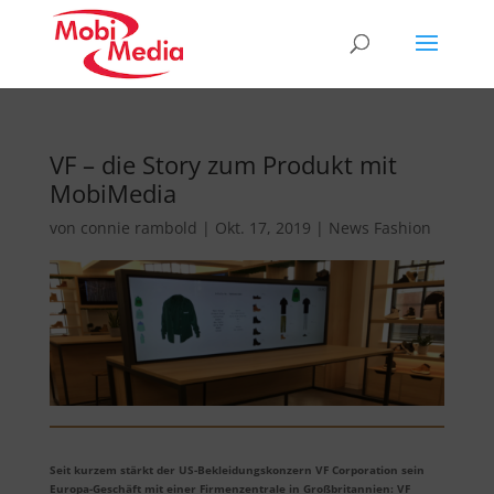
VF – die Story zum Produkt mit
MobiMedia
von
connie rambold
|
Okt. 17, 2019
|
News Fashion
Seit kurzem stärkt der US-Bekleidungskonzern VF Corporation sein
Europa-Geschäft mit einer Firmenzentrale in Großbritannien: VF