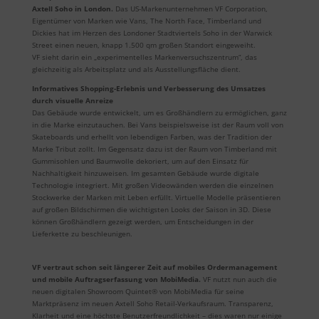
Axtell Soho in London.
Das US-Markenunternehmen VF Corporation,
Eigentümer von Marken wie Vans, The North Face, Timberland und
Dickies hat im Herzen des Londoner Stadtviertels Soho in der Warwick
Street einen neuen, knapp 1.500 qm großen Standort eingeweiht.
VF sieht darin ein „experimentelles Markenversuchszentrum“, das
gleichzeitig als Arbeitsplatz und als Ausstellungsfläche dient.
Informatives Shopping-Erlebnis und Verbesserung des Umsatzes
durch visuelle Anreize
Das Gebäude wurde entwickelt, um es Großhändlern zu ermöglichen, ganz
in die Marke einzutauchen. Bei Vans beispielsweise ist der Raum voll von
Skateboards und erhellt von lebendigen Farben, was der Tradition der
Marke Tribut zollt. Im Gegensatz dazu ist der Raum von Timberland mit
Gummisohlen und Baumwolle dekoriert, um auf den Einsatz für
Nachhaltigkeit hinzuweisen. Im gesamten Gebäude wurde digitale
Technologie integriert. Mit großen Videowänden werden die einzelnen
Stockwerke der Marken mit Leben erfüllt. Virtuelle Modelle präsentieren
auf großen Bildschirmen die wichtigsten Looks der Saison in 3D. Diese
können Großhändlern gezeigt werden, um Entscheidungen in der
Lieferkette zu beschleunigen.
VF vertraut schon seit längerer Zeit auf mobiles Ordermanagement
und mobile Auftragserfassung von MobiMedia.
VF nutzt nun auch die
neuen digitalen Showroom Quintet® von MobiMedia für seine
Marktpräsenz im neuen Axtell Soho Retail-Verkaufsraum. Transparenz,
Klarheit und eine höchste Benutzerfreundlichkeit – dies waren nur einige