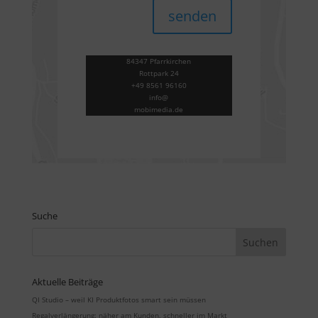
senden
84347 Pfarrkirchen
Rottpark 24
+49 8561 96160
info@
mobimedia.de
Suche
Aktuelle Beiträge
QI Studio – weil KI Produktfotos smart sein müssen
Regalverlängerung: näher am Kunden, schneller im Markt