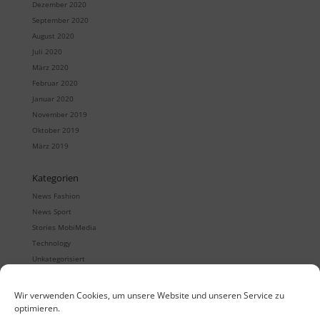
Dezember 2020
September 2020
August 2020
Juli 2020
März 2020
Februar 2020
Januar 2020
November 2019
Oktober 2019
März 2019
Kategorien
News Fashion
News Sport
Stories MobiMedia
Technology
Unkategorisiert
Wir verwenden Cookies, um unsere Website und unseren Service zu
optimieren.