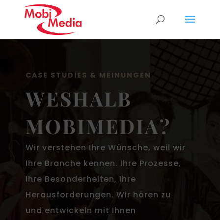
CASE STUDIES & MEINUNGEN
WESHALB
MOBIMEDIA?
Wir verstehen Ihre Wünsche, weil wir
Ihre Branche kennen. Ihre Prozesse,
Ihre Besonderheiten, Ihre
Herausforderungen. Wir hören zu
und entwickeln mit Ihnen