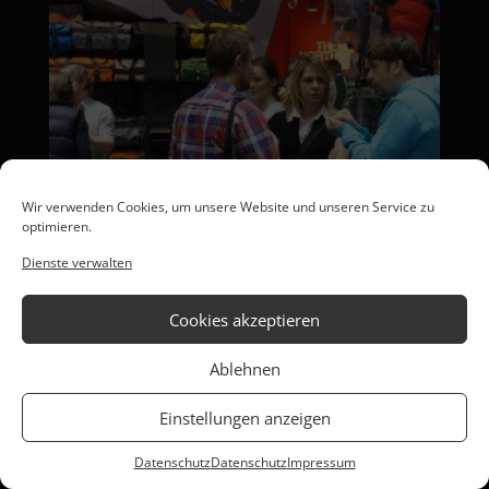
Wir verwenden Cookies, um unsere Website und unseren Service zu
optimieren.
Dienste verwalten
Cookies akzeptieren
Ablehnen
Einstellungen anzeigen
THE NORTH FACE
Datenschutz
Datenschutz
Impressum
„Mit MobiMedia haben wir 30