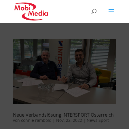
Neue Verbandslösung INTERSPORT Österreich
von
connie rambold
|
Nov. 22, 2022
|
News Sport