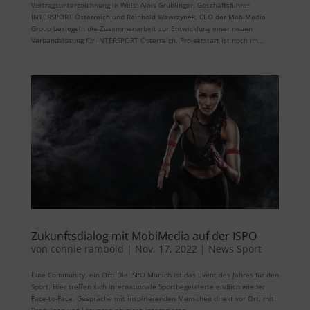
Vertragsunterzeichnung in Wels: Alois Grüblinger, Geschäftsführer
INTERSPORT Österreich und Reinhold Wawrzynek, CEO der MobiMedia
Group besiegeln die Zusammenarbeit zur Entwicklung einer neuen
Verbandslösung für INTERSPORT Österreich. Projektstart ist noch im...
Zukunftsdialog mit MobiMedia auf der ISPO
von
connie rambold
|
Nov. 17, 2022
|
News Sport
Eine Community, ein Ort: Die ISPO Munich ist das Event des Jahres für den
Sport. Hier treffen sich internationale Sportbegeisterte endlich wieder
Face-to-Face. Gespräche mit inspirierenden Menschen direkt vor Ort, mit