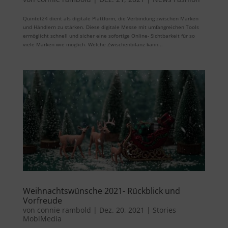
Quintet24 dient als digitale Plattform, die Verbindung zwischen Marken
und Händlern zu stärken. Diese digitale Messe mit umfangreichen Tools
ermöglicht schnell und sicher eine sofortige Online- Sichtbarkeit für so
viele Marken wie möglich. Welche Zwischenbilanz kann...
Weihnachtswünsche 2021- Rückblick und
Vorfreude
von
connie rambold
|
Dez. 20, 2021
|
Stories
MobiMedia