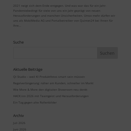
2021 neigt sich dem Ende entgegen. Und was war das für ein Jahr:
Pandemiebedingt für viele von uns ein Jahr geprägt von neuen
Herausforderungen und manchen Unsicherheiten. Umso mehr dürfen wir
uns als MobiMedia AG und Portalbetreiber von Quintet24 bei Ihnen für
Ihre...
Suche
Aktuelle Beiträge
QI Studio – weil KI Produktfotos smart sein müssen
Regalverlängerung: näher am Kunden, schneller im Markt
Wie More & More den digitalen Showroom neu denkt
HACK:inn 2026 mit Teamgeist und Herausforderungen
Ein Tag gegen alte Rollenbilder
Archiv
Juli 2026
Juni 2026