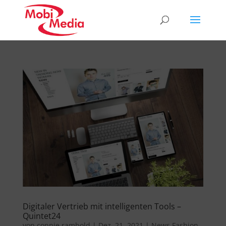
Digitaler Vertrieb mit intelligenten Tools –
Quintet24
von
connie rambold
|
Dez. 21, 2021
|
News Fashion