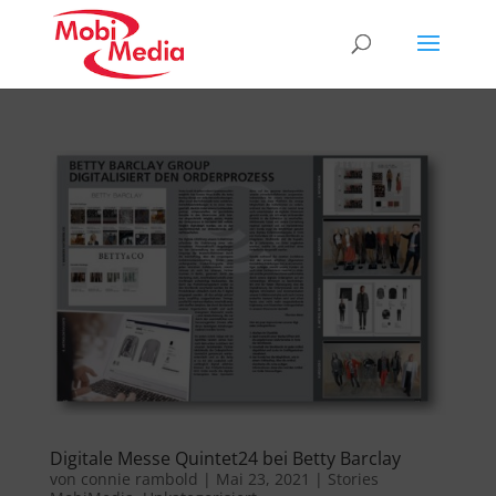
Digitale Messe Quintet24 bei Betty Barclay
von
connie rambold
|
Mai 23, 2021
|
Stories