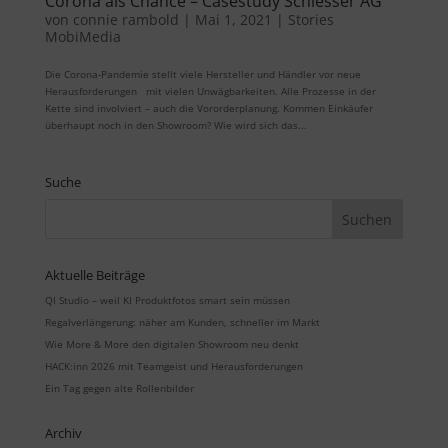
Corona als Chance – Casestudy Schiesser AG
von
connie rambold
|
Mai 1, 2021
|
Stories
MobiMedia
Die Corona-Pandemie stellt viele Hersteller und Händler vor neue
Herausforderungen mit vielen Unwägbarkeiten. Alle Prozesse in der
Kette sind involviert – auch die Vororderplanung. Kommen Einkäufer
überhaupt noch in den Showroom? Wie wird sich das...
Suche
Aktuelle Beiträge
QI Studio – weil KI Produktfotos smart sein müssen
Regalverlängerung: näher am Kunden, schneller im Markt
Wie More & More den digitalen Showroom neu denkt
HACK:inn 2026 mit Teamgeist und Herausforderungen
Ein Tag gegen alte Rollenbilder
Archiv