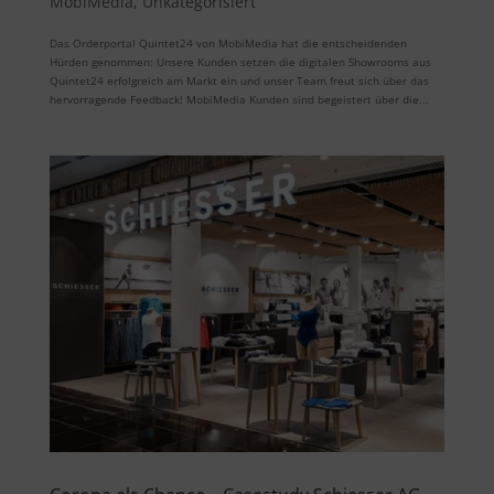
MobiMedia
,
Unkategorisiert
Das Orderportal Quintet24 von MobiMedia hat die entscheidenden
Hürden genommen: Unsere Kunden setzen die digitalen Showrooms aus
Quintet24 erfolgreich am Markt ein und unser Team freut sich über das
hervorragende Feedback! MobiMedia Kunden sind begeistert über die...