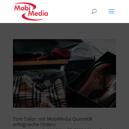
Tom Tailor: mit MobiMedia Quintet®
erfolgreiche Orders