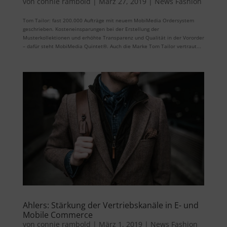
von
connie rambold
|
März 27, 2019
|
News Fashion
Tom Tailor: fast 200.000 Aufträge mit neuem MobiMedia Ordersystem
geschrieben. Kosteneinsparungen bei der Erstellung der
Musterkollektionen und erhöhte Transparenz und Qualität in der Vororder
– dafür steht MobiMedia Quintet®. Auch die Marke Tom Tailor vertraut...
Ahlers: Stärkung der Vertriebskanäle in E- und
Mobile Commerce
von
connie rambold
|
März 1, 2019
|
News Fashion