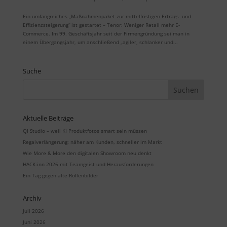
Ein umfangreiches „Maßnahmenpaket zur mittelfristigen Ertrags- und
Effizienzsteigerung“ ist gestartet – Tenor: Weniger Retail mehr E-
Commerce. Im 99. Geschäftsjahr seit der Firmengründung sei man in
einem Übergangsjahr, um anschließend „agiler, schlanker und...
Suche
Aktuelle Beiträge
QI Studio – weil KI Produktfotos smart sein müssen
Regalverlängerung: näher am Kunden, schneller im Markt
Wie More & More den digitalen Showroom neu denkt
HACK:inn 2026 mit Teamgeist und Herausforderungen
Ein Tag gegen alte Rollenbilder
Archiv
Juli 2026
Juni 2026