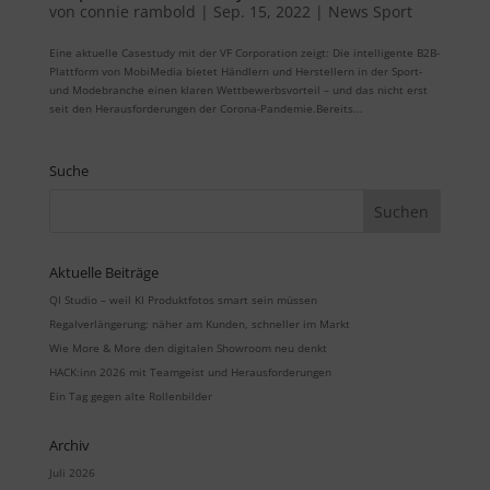
von
connie rambold
|
Sep. 15, 2022
|
News Sport
Eine aktuelle Casestudy mit der VF Corporation zeigt: Die intelligente B2B-
Plattform von MobiMedia bietet Händlern und Herstellern in der Sport-
und Modebranche einen klaren Wettbewerbsvorteil – und das nicht erst
seit den Herausforderungen der Corona-Pandemie.Bereits...
Suche
Aktuelle Beiträge
QI Studio – weil KI Produktfotos smart sein müssen
Regalverlängerung: näher am Kunden, schneller im Markt
Wie More & More den digitalen Showroom neu denkt
HACK:inn 2026 mit Teamgeist und Herausforderungen
Ein Tag gegen alte Rollenbilder
Archiv
Juli 2026