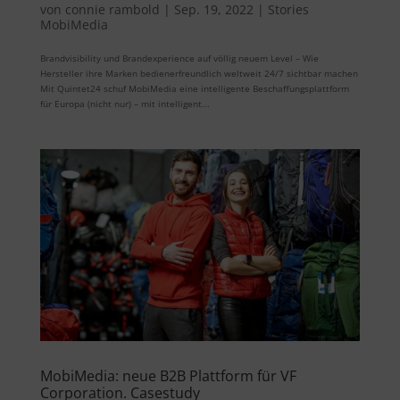
von
connie rambold
|
Sep. 19, 2022
|
Stories
MobiMedia
Brandvisibility und Brandexperience auf völlig neuem Level – Wie
Hersteller ihre Marken bedienerfreundlich weltweit 24/7 sichtbar machen
Mit Quintet24 schuf MobiMedia eine intelligente Beschaffungsplattform
für Europa (nicht nur) – mit intelligent...
MobiMedia: neue B2B Plattform für VF
Corporation. Casestudy