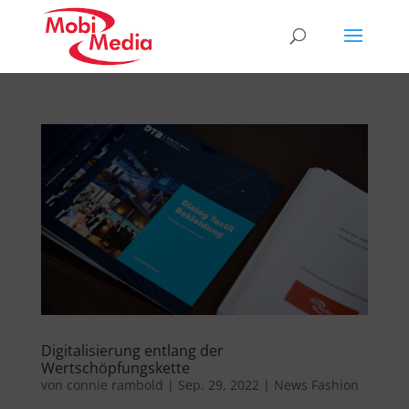
Digitalisierung entlang der
Wertschöpfungskette
von
connie rambold
|
Sep. 29, 2022
|
News Fashion