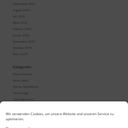
September 2020
August 2020
Juli 2020
März 2020
Februar 2020
Januar 2020
November 2019
Oktober 2019
März 2019
Kategorien
News Fashion
News Sport
Stories MobiMedia
Technology
Unkategorisiert
Wir verwenden Cookies, um unsere Website und unseren Service zu
optimieren.
Quintet
Digitale Showrooms