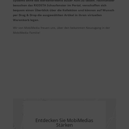
Systems ohne das Markenerlebnis außer Acht zu lassen. Fachhändler
besuchen das RICOSTA Schaufenster im Portal, verschaffen sich
bequem einen Überblick über die Kollektion und können auf Wunsch
per Drag & Drop die ausgewählten Artikel in ihren virtuellen
Warenkorb legen.
Wir von MobiMedia freuen uns, über den bekannten Neuzugang in der
MobiMedia Familie!
Entdecken Sie MobiMedias
Stärken