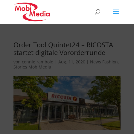
Order Tool Quintet24 – RICOSTA
startet digitale Vororderrunde
von
connie rambold
|
Aug. 11, 2020
|
News Fashion
,
Stories MobiMedia