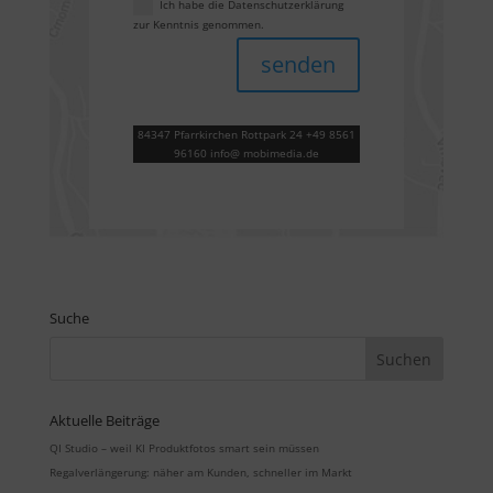
Ich habe die Datenschutzerklärung
zur Kenntnis genommen.
senden
84347 Pfarrkirchen Rottpark 24 +49 8561
96160 info@ mobimedia.de
Suche
Aktuelle Beiträge
QI Studio – weil KI Produktfotos smart sein müssen
Regalverlängerung: näher am Kunden, schneller im Markt