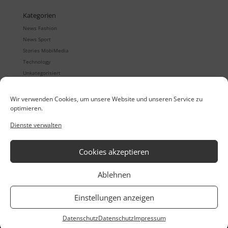
Kategorien
News Fashion
News Sport
Stories MobiMedia
Technology
Unkategorisiert
Wir verwenden Cookies, um unsere Website und unseren Service zu
optimieren.
Quintet
Digitale Showrooms
Dienste verwalten
Quintet24
Mobile Auftragserfassung
Quintet24 App
B2B eCommerce
Retailorganisation
Cookies akzeptieren
MobiMedia Thinktank
Service/Support
Ablehnen
Referenzen
Datenschutz
Casestudies
AGB
Einstellungen anzeigen
Meet The Team
Impressum
Datenschutz
Datenschutz
Impressum