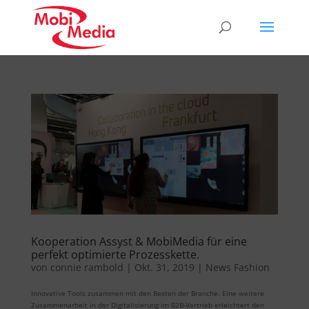
Kooperation Assyst & MobiMedia für eine
perfekt optimierte Prozesskette.
von
connie rambold
|
Okt. 31, 2019
|
News Fashion
Innovative Tools zusammen mit den Besten der Branche. Eine weitere
Zusammenarbeit in der Digitalisierung im B2B-Vertrieb erleichtert den