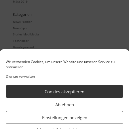
März 2019
Kategorien
News Fashion
News Sport
Stories MobiMedia
Technology
Unkategorisiert
Wir verwenden Cookies, um unsere Website und unseren Service zu
optimieren.
Quintet
Digitale Showrooms
Dienste verwalten
Quintet24
Mobile Auftragserfassung
Quintet24 App
B2B eCommerce
Retailorganisation
Cookies akzeptieren
MobiMedia Thinktank
Service/Support
Ablehnen
Referenzen
Datenschutz
Casestudies
AGB
Einstellungen anzeigen
Meet The Team
Impressum