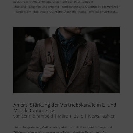
geschrieben. Kosteneinsparungen bei der Erstellung der
Musterkollektionen und erhöhte Transparenz und Qualität in der Vororder
– dafür steht MobiMedia Quintet®. Auch die Marke Tom Tailor vertraut...
Ahlers: Stärkung der Vertriebskanäle in E- und
Mobile Commerce
von
connie rambold
|
März 1, 2019
|
News Fashion
Ein umfangreiches „Maßnahmenpaket zur mittelfristigen Ertrags- und
Effizienzsteigerung“ ist gestartet – Tenor: Weniger Retail mehr E-