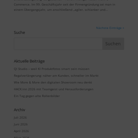
Commerce. Im 99. Geschäftsjahr seit der Firmengründung sei man in
einem Übergangsjahr, um anschließend „agiler, schlanker und...
Nächste Einträge »
Suche
Aktuelle Beiträge
QI Studio – weil KI Produktfotos smart sein müssen
Regalverlängerung: näher am Kunden, schneller im Markt
Wie More & More den digitalen Showroom neu denkt
HACK:inn 2026 mit Teamgeist und Herausforderungen
Ein Tag gegen alte Rollenbilder
Archiv
Juli 2026
Juni 2026
April 2026
März 2026