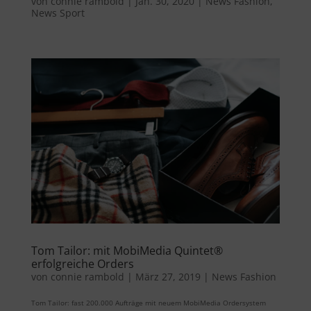
von
connie rambold
|
Jan. 30, 2020
|
News Fashion
,
News Sport
Tom Tailor: mit MobiMedia Quintet®
erfolgreiche Orders
von
connie rambold
|
März 27, 2019
|
News Fashion
Tom Tailor: fast 200.000 Aufträge mit neuem MobiMedia Ordersystem