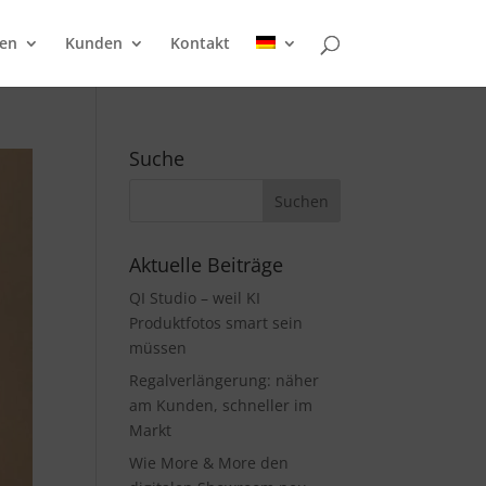
en
Kunden
Kontakt
Suche
Aktuelle Beiträge
QI Studio – weil KI
Produktfotos smart sein
müssen
Regalverlängerung: näher
am Kunden, schneller im
Markt
Wie More & More den