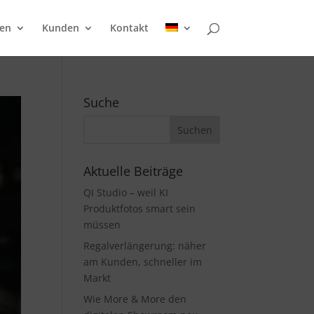
en
Kunden
Kontakt
Suche
Aktuelle Beiträge
QI Studio – weil KI
Produktfotos smart sein
müssen
Regalverlängerung: näher
am Kunden, schneller im
Markt
Wie More & More den