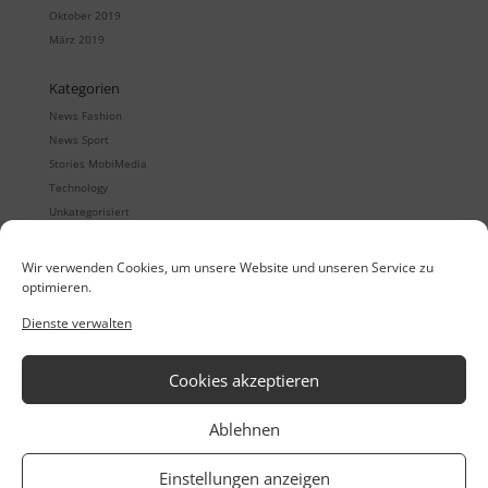
Oktober 2019
März 2019
Kategorien
News Fashion
News Sport
Stories MobiMedia
Technology
Unkategorisiert
Wir verwenden Cookies, um unsere Website und unseren Service zu
optimieren.
Quintet
Digitale Showrooms
Dienste verwalten
Quintet24
Mobile Auftragserfassung
Quintet24 App
B2B eCommerce
Retailorganisation
Cookies akzeptieren
MobiMedia Thinktank
Service/Support
Ablehnen
Referenzen
Datenschutz
Casestudies
AGB
Einstellungen anzeigen
Meet The Team
Impressum