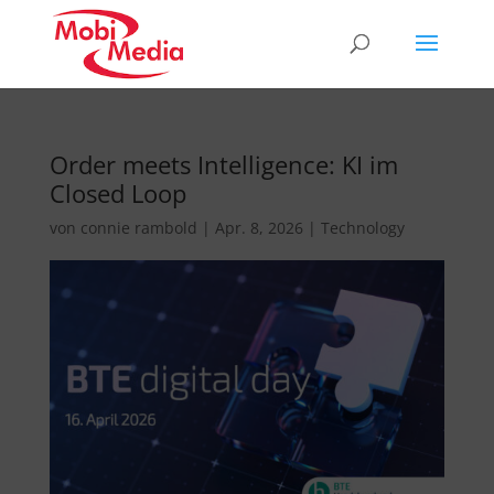
Order meets Intelligence: KI im
Closed Loop
von
connie rambold
|
Apr. 8, 2026
|
Technology