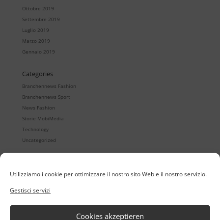
Ottobre 2019
Settembre 2019
Luglio 2019
Marzo 2019
Gennaio 2019
Categories
Branchennews Fashion
Branchennews Sport
News Fashion
Storie MobiMedia
Technology
Uncategorized
Utilizziamo i cookie per ottimizzare il nostro sito Web e il nostro servizio.
Quintet
Showrooms digitale
Gestisci servizi
Quintet24
Registrazione mobile degli ordini
Quintet24 App
B2B eCommerce
Organizzazione del retail
Cookies akzeptieren