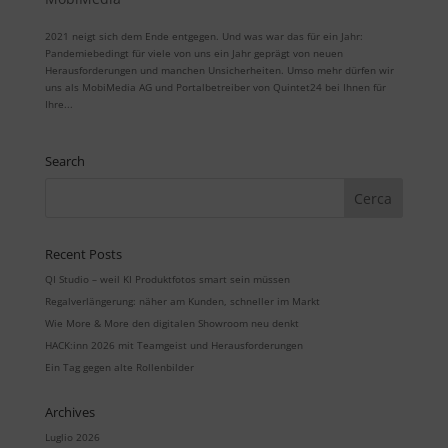
2021 neigt sich dem Ende entgegen. Und was war das für ein Jahr:
Pandemiebedingt für viele von uns ein Jahr geprägt von neuen
Herausforderungen und manchen Unsicherheiten. Umso mehr dürfen wir
uns als MobiMedia AG und Portalbetreiber von Quintet24 bei Ihnen für
Ihre...
Search
Recent Posts
QI Studio – weil KI Produktfotos smart sein müssen
Regalverlängerung: näher am Kunden, schneller im Markt
Wie More & More den digitalen Showroom neu denkt
HACK:inn 2026 mit Teamgeist und Herausforderungen
Ein Tag gegen alte Rollenbilder
Archives
Luglio 2026