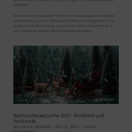
Fashion
Quintet24 dient als digitale Plattform, die Verbindung zwischen Marken
und Händlern zu stärken. Diese digitale Messe mit umfangreichen Tools
ermöglicht schnell und sicher eine sofortige Online- Sichtbarkeit für so
viele Marken wie möglich. Welche Zwischenbilanz kann...
Weihnachtswünsche 2021- Rückblick und
Vorfreude
da
connie rambold
|
Dic 20, 2021
|
Storie
MobiMedia