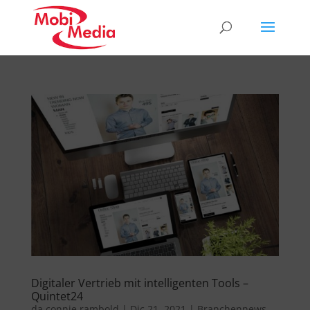
Digitaler Vertrieb mit intelligenten Tools –
Quintet24
da
connie rambold
|
Dic 21, 2021
|
Branchennews