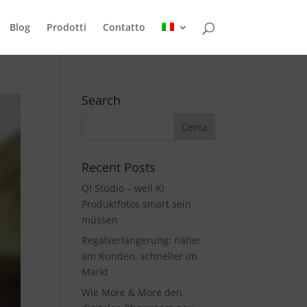
Blog
Prodotti
Contatto
Search
Recent Posts
QI Studio – weil KI
Produktfotos smart sein
müssen
Regalverlängerung: näher
am Kunden, schneller im
Markt
Wie More & More den