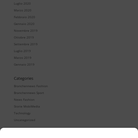
Luglio 2020
Marzo 2020
Febbraio 2020
Gennaio 2020
Novembre 2019
Ottobre 2019
Settembre 2019
Luglio 2019
Marzo 2019
Gennaio 2019
Categories
Branchennews Fashion
Branchennews Sport
News Fashion
Storie MobiMedia
Technology
Uncategorized