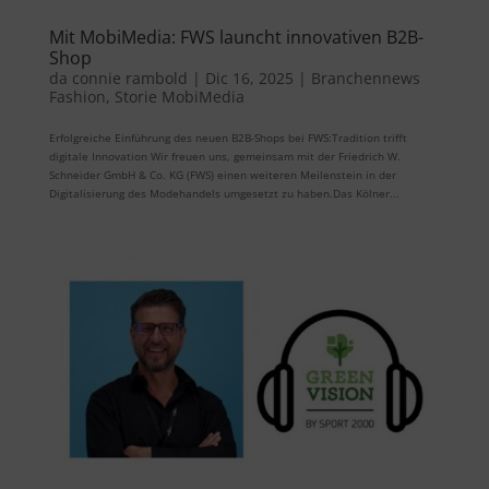
Mit MobiMedia: FWS launcht innovativen B2B-
Shop
da
connie rambold
|
Dic 16, 2025
|
Branchennews
Fashion
,
Storie MobiMedia
Erfolgreiche Einführung des neuen B2B-Shops bei FWS:Tradition trifft
digitale Innovation Wir freuen uns, gemeinsam mit der Friedrich W.
Schneider GmbH & Co. KG (FWS) einen weiteren Meilenstein in der
Digitalisierung des Modehandels umgesetzt zu haben.Das Kölner...