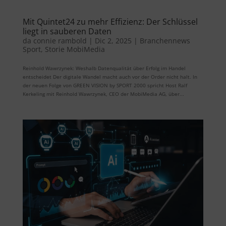
Mit Quintet24 zu mehr Effizienz: Der Schlüssel
liegt in sauberen Daten
da
connie rambold
|
Dic 2, 2025
|
Branchennews
Sport
,
Storie MobiMedia
Reinhold Wawrzynek: Weshalb Datenqualität über Erfolg im Handel
entscheidet Der digitale Wandel macht auch vor der Order nicht halt. In
der neuen Folge von GREEN VISION by SPORT 2000 spricht Host Ralf
Kerkeling mit Reinhold Wawrzynek, CEO der MobiMedia AG, über...