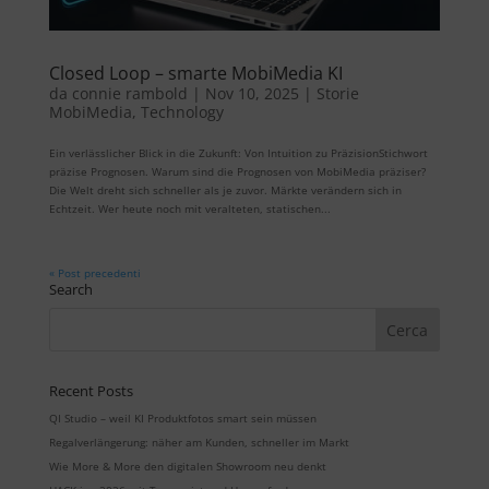
Closed Loop – smarte MobiMedia KI
da
connie rambold
|
Nov 10, 2025
|
Storie
MobiMedia
,
Technology
Ein verlässlicher Blick in die Zukunft: Von Intuition zu PräzisionStichwort
präzise Prognosen. Warum sind die Prognosen von MobiMedia präziser?
Die Welt dreht sich schneller als je zuvor. Märkte verändern sich in
Echtzeit. Wer heute noch mit veralteten, statischen...
« Post precedenti
Search
Recent Posts
QI Studio – weil KI Produktfotos smart sein müssen
Regalverlängerung: näher am Kunden, schneller im Markt
Wie More & More den digitalen Showroom neu denkt