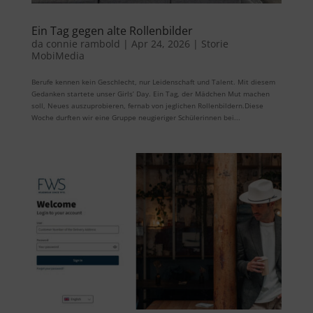
Ein Tag gegen alte Rollenbilder
da
connie rambold
|
Apr 24, 2026
|
Storie
MobiMedia
Berufe kennen kein Geschlecht, nur Leidenschaft und Talent. Mit diesem
Gedanken startete unser Girls’ Day. Ein Tag, der Mädchen Mut machen
soll, Neues auszuprobieren, fernab von jeglichen Rollenbildern.Diese
Woche durften wir eine Gruppe neugieriger Schülerinnen bei...