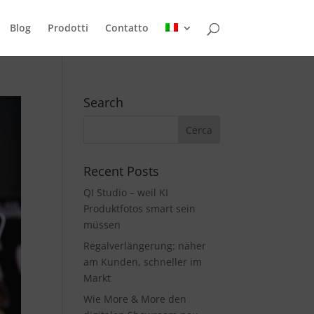
Blog
Prodotti
Contatto
Search
Recent Posts
QI Studio – weil KI
Produktfotos smart sein
müssen
Regalverlängerung: näher
am Kunden, schneller im
Markt
Wie More & More den