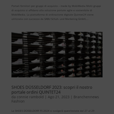
Portali fornitori per gruppi di acquisto – made by MobiMedia Molti gruppi
di acquisto si affidano alla soluzione portale agile e sostenibile di
MobiMedia. La piattaforma di ordinazione digitale Quintet24 viene
utilizzata con successo da SABU Schuh- und Marketing GmbH,...
SHOES DÜSSELDORF 2023: scopri il nostro
portale ordini QUINTET24
da
connie rambold
|
Ago 21, 2023
|
Branchennews
Fashion
La SHOES DÜSSELDORF FS 2024 si svolgerà quest’estate dal 27 al 29