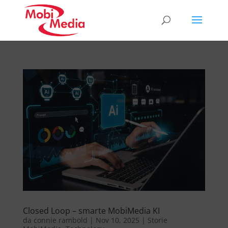
Closed Loop – smarte MobiMedia KI
da
connie rambold
|
Nov 10, 2025
|
Storie