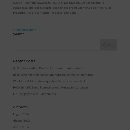
(CdA) e Reinhold Wawrzynek (CEO di MobiMedia Group) siglano la
collaborazione per l’utilizzo del portale ordini Quintet24 per KATAG. Il
progetto inizierà a maggio. In occasione della...
« Post precedenti
Search
Recent Posts
QI Studio – weil KI Produktfotos smart sein müssen
Regalverlängerung: näher am Kunden, schneller im Markt
Wie More & More den digitalen Showroom neu denkt
HACK:inn 2026 mit Teamgeist und Herausforderungen
Ein Tag gegen alte Rollenbilder
Archives
Luglio 2026
Giugno 2026
Aprile 2026