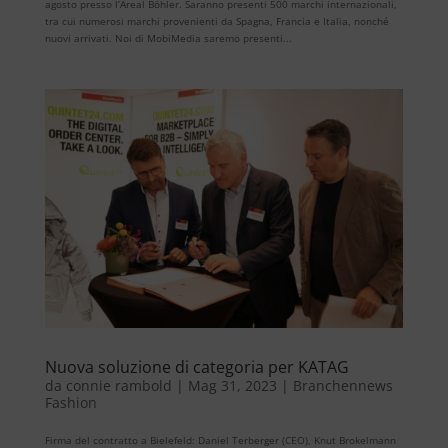
agosto presso l’Areal Böhler. Saranno presenti 500 marchi internazionali,
tra cui numerosi marchi provenienti da Spagna, Francia e Italia, nonché
nuovi arrivati. Noi di MobiMedia saremo presenti...
Nuova soluzione di categoria per KATAG
da
connie rambold
|
Mag 31, 2023
|
Branchennews
Fashion
Firma del contratto a Bielefeld: Daniel Terberger (CEO), Knut Brokelmann