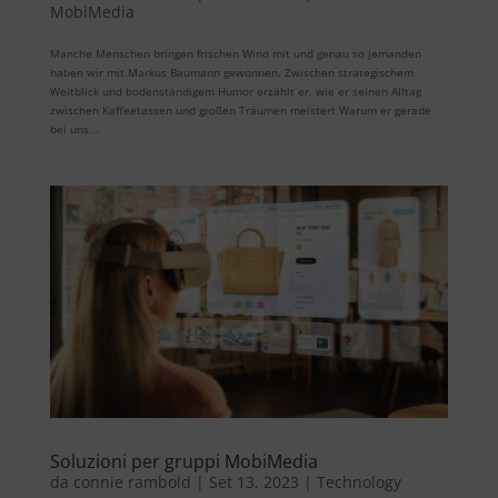
MobiMedia
Manche Menschen bringen frischen Wind mit und genau so jemanden
haben wir mit Markus Baumann gewonnen. Zwischen strategischem
Weitblick und bodenständigem Humor erzählt er, wie er seinen Alltag
zwischen Kaffeetassen und großen Träumen meistert.Warum er gerade
bei uns...
Soluzioni per gruppi MobiMedia
da
connie rambold
|
Set 13, 2023
|
Technology