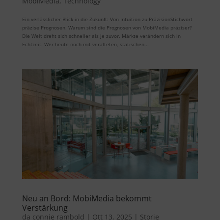
MobiMedia
,
Technology
Ein verlässlicher Blick in die Zukunft: Von Intuition zu PräzisionStichwort
präzise Prognosen. Warum sind die Prognosen von MobiMedia präziser?
Die Welt dreht sich schneller als je zuvor. Märkte verändern sich in
Echtzeit. Wer heute noch mit veralteten, statischen...
Neu an Bord: MobiMedia bekommt
Verstärkung
da
connie rambold
|
Ott 13, 2025
|
Storie