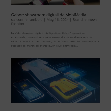
Gabor: showroom digitali da MobiMedia
da
connie rambold
|
Mag 16, 2024
|
Branchennews
Fashion
La sfida: showroom digitali intelligenti per GaborPreparazione
eccezionale, contenuti sempre interessanti e un eccellente servizio
clienti: in tempi di trend mutevoli, ci sono molti fattori che determinano il
successo dei marchi sul mercato.Con i suoi showroom...