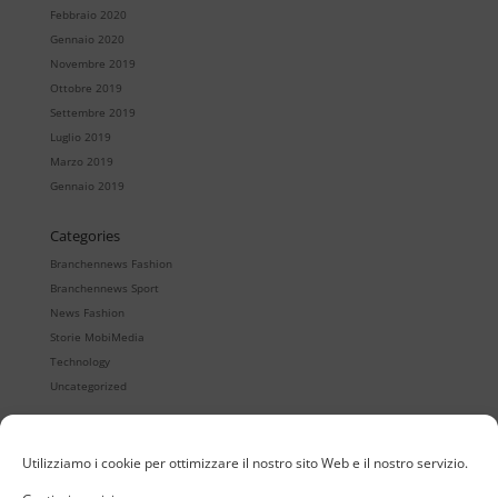
Febbraio 2020
Gennaio 2020
Novembre 2019
Ottobre 2019
Settembre 2019
Luglio 2019
Marzo 2019
Gennaio 2019
Categories
Branchennews Fashion
Branchennews Sport
News Fashion
Storie MobiMedia
Technology
Uncategorized
Utilizziamo i cookie per ottimizzare il nostro sito Web e il nostro servizio.
Quintet
Showrooms digitale