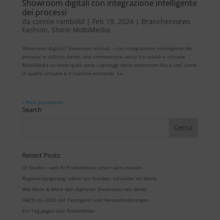
Showroom digitali con integrazione intelligente
dei processi
da
connie rambold
|
Feb 19, 2024
|
Branchennews
Fashion
,
Storie MobiMedia
Showroom digitali? Showroom virtuali – con integrazione intelligente dei
processi e utilizzo ibrido, una connessione unica tra realtà e virtuale
MobiMedia sa bene quali sono i vantaggi dello showroom fisico così come
di quello virtuale e li riunisce entrambi. Lo...
« Post precedenti
Search
Recent Posts
QI Studio – weil KI Produktfotos smart sein müssen
Regalverlängerung: näher am Kunden, schneller im Markt
Wie More & More den digitalen Showroom neu denkt
HACK:inn 2026 mit Teamgeist und Herausforderungen
Ein Tag gegen alte Rollenbilder