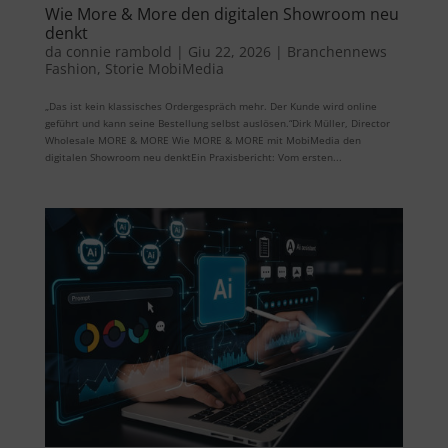
Wie More & More den digitalen Showroom neu
denkt
da
connie rambold
|
Giu 22, 2026
|
Branchennews
Fashion
,
Storie MobiMedia
„Das ist kein klassisches Ordergespräch mehr. Der Kunde wird online
geführt und kann seine Bestellung selbst auslösen.“Dirk Müller, Director
Wholesale MORE & MORE Wie MORE & MORE mit MobiMedia den
digitalen Showroom neu denktEin Praxisbericht: Vom ersten...