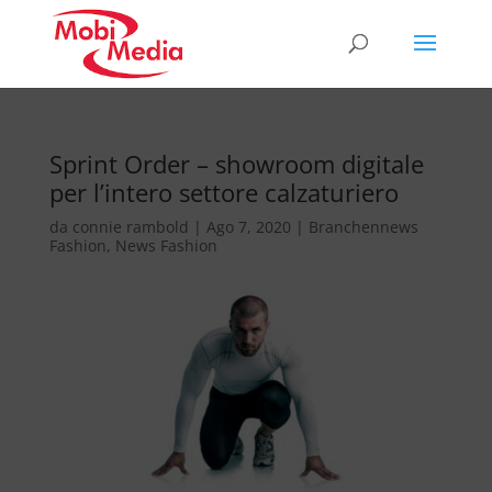
Sprint Order – showroom digitale
per l’intero settore calzaturiero
da
connie rambold
|
Ago 7, 2020
|
Branchennews
Fashion
,
News Fashion