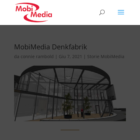
MobiMedia Denkfabrik
da
connie rambold
|
Giu 7, 2021
|
Storie MobiMedia