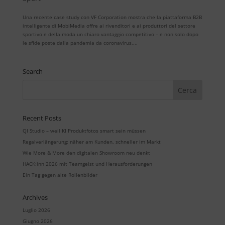
Una recente case study con VF Corporation mostra che la piattaforma B2B
intelligente di MobiMedia offre ai rivenditori e ai produttori del settore
sportivo e della moda un chiaro vantaggio competitivo – e non solo dopo
le sfide poste dalla pandemia da coronavirus....
Search
Recent Posts
QI Studio – weil KI Produktfotos smart sein müssen
Regalverlängerung: näher am Kunden, schneller im Markt
Wie More & More den digitalen Showroom neu denkt
HACK:inn 2026 mit Teamgeist und Herausforderungen
Ein Tag gegen alte Rollenbilder
Archives
Luglio 2026
Giugno 2026