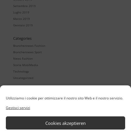
Settembre 2019
Luglio 2019
Marzo 2019
Gennaio 2019
Categories
Branchennews Fashion
Branchennews Sport
News Fashion
Storie MobiMedia
Technology
Uncategorized
Utilizziamo i cookie per ottimizzare il nostro sito Web e il nostro servizio.
Quintet
Showrooms digitale
Gestisci servizi
Quintet24
Registrazione mobile degli ordini
Quintet24 App
B2B eCommerce
Organizzazione del retail
Cookies akzeptieren