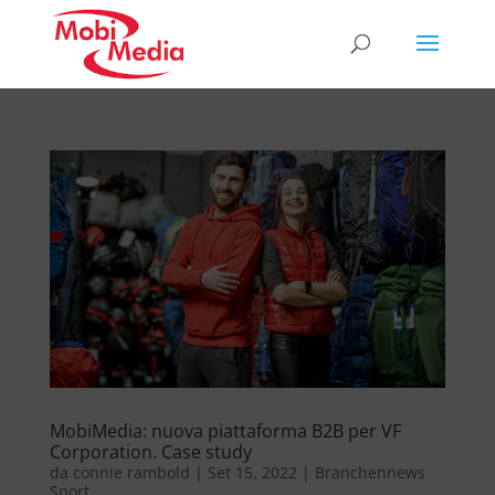
MobiMedia: nuova piattaforma B2B per VF
Corporation. Case study
da
connie rambold
|
Set 15, 2022
|
Branchennews
Sport