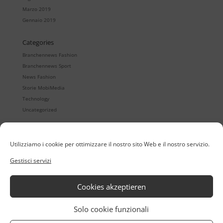
Marzo 2019
Gennaio 2019
Categories
Branchennews Fashion
Branchennews Sport
News Fashion
Storie MobiMedia
Technology
Uncategorized
Utilizziamo i cookie per ottimizzare il nostro sito Web e il nostro servizio.
Quintet
Showrooms digitale
Gestisci servizi
Quintet24
Registrazione mobile degli ordini
Quintet24 App
B2B eCommerce
Organizzazione del retail
Cookies akzeptieren
MobiMedia Thinktank
Servizio
Solo cookie funzionali
Clienti
Protezione dati