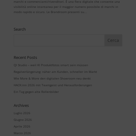
marchi e commercianti/rivenditori. È una fiera digitale che consente una
visibilità online istantanea per il maggior numero possibile di marchi in
modo rapido e sicuro. Le Brandroom presenti su...
Search
Recent Posts
QI Studio – weil KI Produktfotos smart sein müssen
Regalverlängerung: näher am Kunden, schneller im Markt
Wie More & More den digitalen Showroom neu denkt
HACK:inn 2026 mit Teamgeist und Herausforderungen
Ein Tag gegen alte Rollenbilder
Archives
Luglio 2026
Giugno 2026
Aprile 2026
Marzo 2026