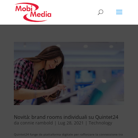
Novità: brand rooms individuali su Quintet24
da
connie rambold
|
Lug 28, 2021
|
Technology
Quintet24 funge da piattaforma digitale per rafforzare la connessione tra