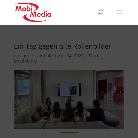
Ein Tag gegen alte Rollenbilder
da
connie rambold
|
Apr 24, 2026
|
Storie
MobiMedia