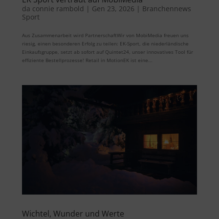
da
connie rambold
|
Gen 23, 2026
|
Branchennews
Sport
Aus Zusammenarbeit wird PartnerschaftWir von MobiMedia freuen uns
riesig, einen besonderen Erfolg zu teilen: EK-Sport, die niederländische
Einkaufsgruppe, setzt ab sofort auf Quintet24, unser innovatives Tool für
effiziente Bestellprozesse! Retail in MotionEK ist eine...
Wichtel, Wunder und Werte