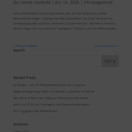
da
connie rambold
|
Dic 18, 2025
|
Uncategorized
Liebe MobiMedia Community,dieses Jahr war für viele eines voller
Herausforderungen. Geprägt von Wendepunkten, rasanter technischer
Entwicklung aber auch von enormem Zusammenhalt. Gerade in solchen
Zeiten zeigt sich, wie wertvoll Teamgeist, Toleranz und das Miteinander...
« Post precedenti
Post successivi »
Search
Recent Posts
QI Studio – weil KI Produktfotos smart sein müssen
Regalverlängerung: näher am Kunden, schneller im Markt
Wie More & More den digitalen Showroom neu denkt
HACK:inn 2026 mit Teamgeist und Herausforderungen
Ein Tag gegen alte Rollenbilder
Archives
Luglio 2026