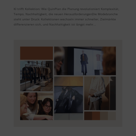
KI trifft Kollektion: Wie QuinPlan die Planung revolutioniert Komplexität,
Tempo, Nachhaltigkeit, die neuen HerausforderungenDie Modebranche
steht unter Druck: Kollektionen wechseln immer schneller, Zielmärkte
differenzieren sich, und Nachhaltigkeit ist längst mehr...