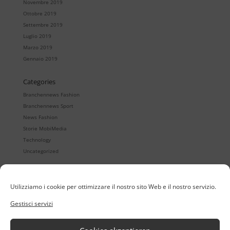
Novembre 2019
Ottobre 2019
Settembre 2019
Luglio 2019
Marzo 2019
Gennaio 2019
Categories
Branchennews Fashion
Branchennews Sport
News Fashion
Storie MobiMedia
Technology
Uncategorized
Utilizziamo i cookie per ottimizzare il nostro sito Web e il nostro servizio.
Quintet
Showrooms digitale
Gestisci servizi
Quintet24
Registrazione mobile degli ordini
Quintet24 App
B2B eCommerce
Organizzazione del retail