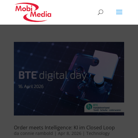
Order meets Intelligence: KI im Closed Loop
da
connie rambold
|
Apr 8, 2026
|
Technology