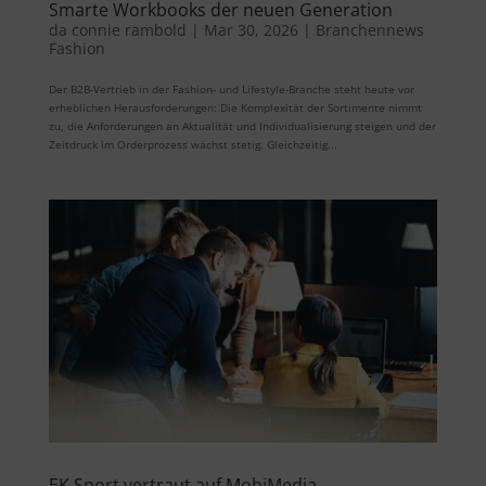
Smarte Workbooks der neuen Generation
da
connie rambold
|
Mar 30, 2026
|
Branchennews
Fashion
Der B2B-Vertrieb in der Fashion- und Lifestyle-Branche steht heute vor
erheblichen Herausforderungen: Die Komplexität der Sortimente nimmt
zu, die Anforderungen an Aktualität und Individualisierung steigen und der
Zeitdruck im Orderprozess wächst stetig. Gleichzeitig...
EK Sport vertraut auf MobiMedia