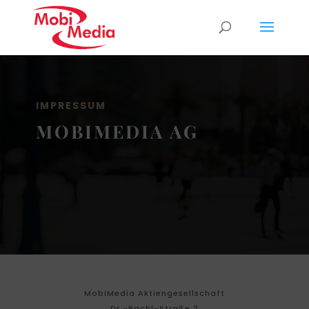
IMPRESSUM
MOBIMEDIA AG
MobiMedia Aktiengesellschaft
Dr.-Bachl-Straße 2